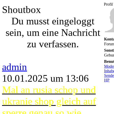
Profil
Shoutbox
Du musst eingeloggt
sein, um eine Nachricht
Konta
zu verfassen.
Forum
Sonst
Gebur
Benu
admin
Moder
Inhab
10.01.2025 um 13:06
Sende
HP
Mal an rusia schop und
ukranie shop gleich auf
sperre genau so wie